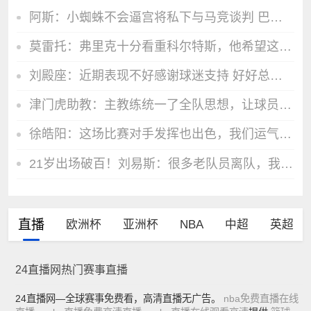
阿斯：小蜘蛛不会逼宫将私下与马竞谈判 巴萨最新报价逼近1.2亿欧
莫雷托：弗里克十分看重科尔特斯，他希望这名小将能够留在巴萨
刘殿座：近期表现不好感谢球迷支持 好好总结希望能尽快脱离低谷
津门虎助教：主教练统一了全队思想，让球员继续保持对胜利的渴望
徐皓阳：这场比赛对手发挥也出色，我们运气更好把握住了进球机会
21岁出场破百！刘易斯：很多老队员离队，我都成曼城资深球员了
直播
欧洲杯
亚洲杯
NBA
中超
英超
24直播网热门赛事直播
24直播网—全球赛事免费看，高清直播无广告。
nba免费直播在线