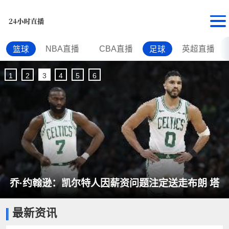
NBA直播
CBA直播
英超直播
篮球
足球
1
2
3
4
5
6
乔·约翰逊：凯尔特人因薪资问题注定送走布朗 塔
最新资讯
图姆求情也没用