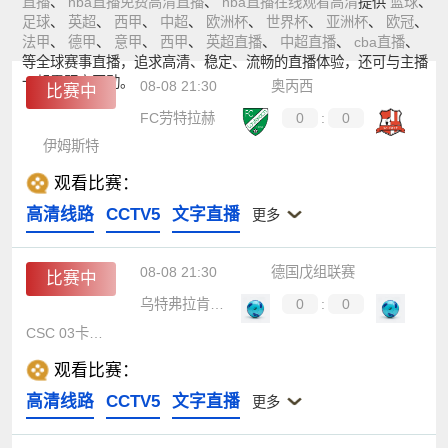
直播
、
nba直播免费高清直播
、
nba直播在线观看高清
提供
篮球
、
足球
、
英超
、
西甲
、
中超
、
欧洲杯
、
世界杯
、
亚洲杯
、
欧冠
、
法甲
、
德甲
、
意甲
、
西甲
、
英超直播
、
中超直播
、
cba直播
、
等全球赛事直播，追求高清、稳定、流畅的直播体验，还可与主播
一起零距离互动。
08-08 21:30
奥丙西
比赛中
FC劳特拉赫
0
:
0
伊姆斯特
观看比赛：
高清线路
CCTV5
文字直播
更多
08-08 21:30
德国戊组联赛
比赛中
乌特弗拉肯巴赫
0
:
0
CSC 03卡塞尔
观看比赛：
高清线路
CCTV5
文字直播
更多