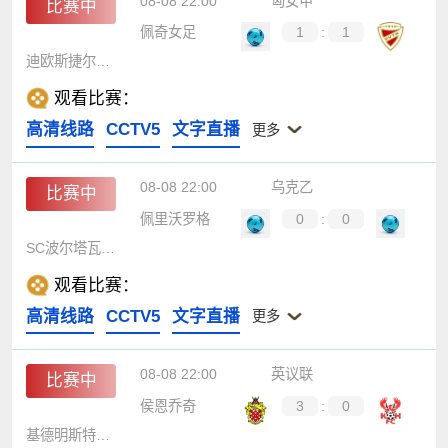
08-08 22:00
匈女甲
比赛中
佩奇女足
1
:
1
迪欧斯捷尔女足
观看比赛：
高清线路
CCTV5
文字直播
更多
08-08 22:00
乌克乙
比赛中
佩里沃罗格
0
:
0
SC波尔塔瓦B队
观看比赛：
高清线路
CCTV5
文字直播
更多
08-08 22:00
英议联
比赛中
侯恩乔奇
3
:
0
基德明斯特鹞鹰