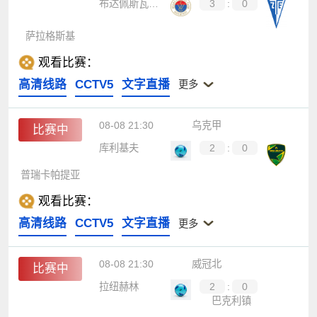
布达佩斯瓦萨斯
3
:
0
萨拉格斯基
观看比赛：
高清线路
CCTV5
文字直播
更多
08-08 21:30
乌克甲
比赛中
库利基夫
2
:
0
普瑞卡帕提亚
观看比赛：
高清线路
CCTV5
文字直播
更多
08-08 21:30
威冠北
比赛中
拉纽赫林
2
:
0
巴克利镇