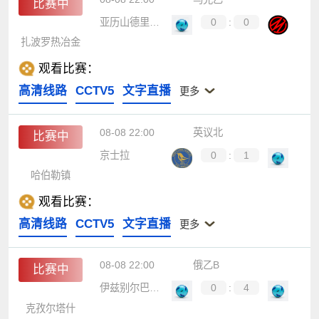
比赛中
亚历山德里亚B队
0
:
0
扎波罗热冶金
观看比赛：
高清线路
CCTV5
文字直播
更多
08-08 22:00
英议北
比赛中
京士拉
0
:
1
哈伯勒镇
观看比赛：
高清线路
CCTV5
文字直播
更多
08-08 22:00
俄乙B
比赛中
伊兹别尔巴什石油工人
0
:
4
克孜尔塔什